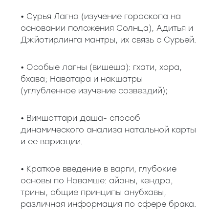
• Сурья Лагна (изучение гороскопа на
основании положения Солнца), Адитья и
Джйотирлинга мантры, их связь с Сурьей.
• Особые лагны (вишеша): гхати, хора,
бхава; Наватара и накшатры
(углубленное изучение созвездий);
• Вимшоттари даша- способ
динамического анализа натальной карты
и ее вариации.
• Краткое введение в варги, глубокие
основы по Навамше: айаны, кендра,
трины, общие принципы анубхавы,
различная информация по сфере брака.