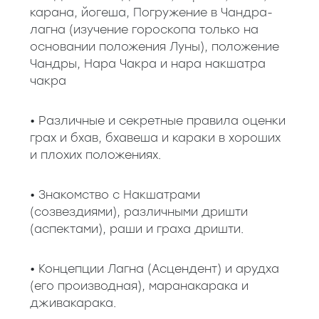
карана, йогеша, Погружение в Чандра-
лагна (изучение гороскопа только на
основании положения Луны), положение
Чандры, Нара Чакра и нара накшатра
чакра
• Различные и секретные правила оценки
грах и бхав, бхавеша и караки в хороших
и плохих положениях.
• Знакомство с Накшатрами
(созвездиями), различными дришти
(аспектами), раши и граха дришти.
• Концепции Лагна (Асцендент) и арудха
(его производная), маранакарака и
дживакарака.