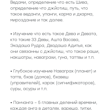
Ведами, определение что есть Шива,
определение что джйотиш, путь, что
такое веданги, упанги, карма и дхарма,
мироздание и так далее.
• Изучение что есть такое Дева и Девата,
кто такие 33 Девы, Ашта Васава,
Экадаша Рудра, Двадаша Адитья, как
они связанны с джйотиш, что такое раши,
накшатры, наваграхи, гуна, таттвы и т.п.
• Глубокое изучение Наваграх (планет) и
таттв, бхав (домов), бхавеш
(управителей), карак (сигнификаторов),
суры, асуры и т.п.
• Панчанга – 5 главных делений времени,
каждая анга в деталях, вареша, титхи,