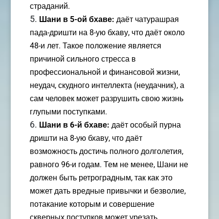
страданий.
Шани в 5-ой бхаве:
даёт чатурашрая
пада-дришти на 8-ую бхаву, что даёт около
48-и лет. Такое положение является
причиной сильного стресса в
профессиональной и финансовой жизни,
неудач, скудного интеллекта (неудачник), а
сам человек может разрушить свою жизнь
глупыми поступками.
Шани в 6-й бхаве:
даёт особый пурна
дришти на 8-ую бхаву, что даёт
возможность достичь полного долголетия,
равного 96-и годам. Тем не менее, Шани не
должен быть ретроградным, так как это
может дать вредные привычки и безволие,
потакание которым и совершение
скверных поступков может урезать