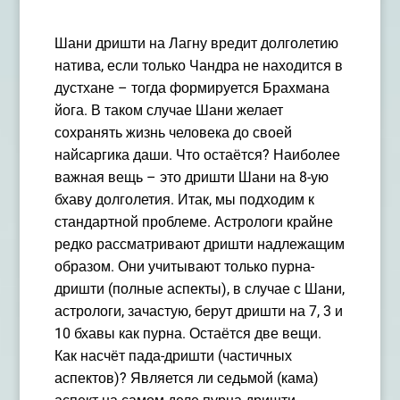
Шани дришти на Лагну вредит долголетию
натива, если только Чандра не находится в
дустхане – тогда формируется Брахмана
йога. В таком случае Шани желает
сохранять жизнь человека до своей
найсаргика даши. Что остаётся? Наиболее
важная вещь – это дришти Шани на 8-ую
бхаву долголетия. Итак, мы подходим к
стандартной проблеме. Астрологи крайне
редко рассматривают дришти надлежащим
образом. Они учитывают только пурна-
дришти (полные аспекты), в случае с Шани,
астрологи, зачастую, берут дришти на 7, 3 и
10 бхавы как пурна. Остаётся две вещи.
Как насчёт пада-дришти (частичных
аспектов)? Является ли седьмой (кама)