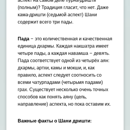
аспект на самом деле пурна-дришти
(полным)? Традиция гласит, что нет. Даже
кама-дришти (седьмой аспект) Шани
содержит всего три пады.
Пада
– это количественная и качественная
единица дхармы. Каждая накшатра имеет
четыре пады, а каждая навамша – девять.
Пада соответствует одной из четырёх аян:
дхармы, артхи, камы и мокши, и, как
правило, аспект следует соотносить со
всеми чатурпадами (четырьмя падами)
грах. Существует несколько очень точных
способов как понять аяну (цель,
направление) аспекта, но пока оставим их.
Важные факты о Шани дришти: