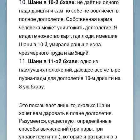
Шани в 10-й бхаве:
не даёт ни одного
пада-дришти и сам по себе не вовлчечён в
полное долголетие. Собственная карма
человека может уничтожить долголетие. Я
видел множество карт, где люди, имевшие
Шани в 10-й, умирали раньше из-за
чрезмерного труда и амбиций.
Шани в 11-ой бхаве:
одно из
наилучших положений, дающее все четыре
пурна-пады для долголетия 10-м дришти на
8-ую бхаву.
Это показывает лишь то, сколько Шани
хочет вам даровать в плане долголетия.
Разумеется, существуют определённые
способы вычислений (три пары, три
управителя и т.п.), которые я разъясняю в