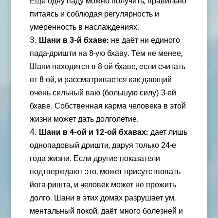
Ещё одну паду можно получить, правильно
питаясь и соблюдая регулярность и
умеренность в наслаждениях.
Шани в 3-й бхаве:
не даёт ни единого
пада-дришти на 8-ую бхаву. Тем не менее,
Шани находится в 8-ой бхаве, если считать
от 8-ой, и рассматривается как дающий
очень сильный ваю (большую силу) 3-ей
бхаве. Собственная карма человека в этой
жизни может дать долголетие.
Шани в 4-ой и 12-ой бхавах:
дает лишь
однопадовый дришти, даруя только 24-е
года жизни. Если другие показатели
подтверждают это, может присутствовать
йога-ришта, и человек может не прожить
долго. Шани в этих домах разрушает ум,
ментальный покой, даёт много болезней и