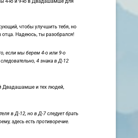
ы 4-ю и 9-ю в Двадашамше для
кующий, чтобы улучшить тебя, но
ш отца. Надеюсь, ты разобрался!
о, если мы берем 4-о или 9-о
 следовательно, 4 знака в Д-12
ей Двадашамше и тех людей,
ля в Д-12, но в Д-7 следует брать
ему, здесь есть противоречие.