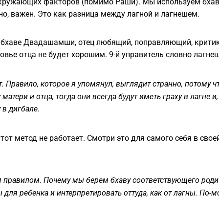
окружающих факторов (помимо Раши). Мы используем бхав
чно, важен. Это как разница между лагной и лагнешем.
-й бхаве Двадашамши, отец любящий, поправляющий, крити
ровье отца не будет хорошим. 9-й управитель словно лагне
. Правило, которое я упомянул, выглядит странно, потому чт
матери и отца, тогда они всегда будут иметь граху в лагне и,
 в дигбале.
тот метод не работает. Смотри это для самого себя в сво
м правилом. Почему мы берем бхаву соответствующего родите
для ребенка и интерпретировать оттуда, как от лагны. По-мо