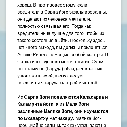
хорош. В противовес этому, если
вредители в Сарпа йоге экзальтированны,
они делают из человека мечтателя,
полностью связывая его. Тогда как
вредители нича лучше для того, чтобы из
такого состояния выйти. Поскольку здесь
нет иного выхода, вы должны поклоняться
Астике Риши с помощью особой мантры. В
Сарпа йоге здорово может помочь Сурья,
поскольку он (Гаруда) обладает властью
уничтожать змей, и ему следует
поклоняться гаруда-мантрой и янтрой.
Из Сарпа йоги появляются Каласарпа и
Каламрита йоги, а из Мала йоги
различные Малика йоги, они изучаются
по Бхавартху Ратнакару.
Малика йоги
необычайно сильны, так как указывают на