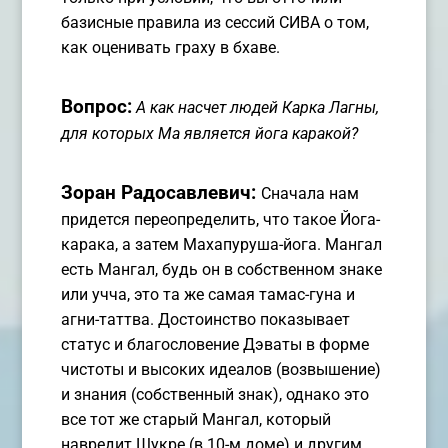
базисные правила из сессий СИВА о том,
как оценивать граху в бхаве.
Вопрос:
А как насчет людей Карка Лагны,
для которых Ма является йога каракой?
Зоран Радосавлевич:
Сначала нам
придется переопределить, что такое Йога-
карака, а затем Махапуруша-йога. Мангал
есть Мангал, будь он в собственном знаке
или учча, это та же самая тамас-гуна и
агни-таттва. Достоинство показывает
статус и благословение Дэваты в форме
чистоты и высоких идеалов (возвышение)
и знания (собственный знак), однако это
все тот же старый Мангал, который
навредит Шукре (в 10-м доме) и другим