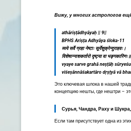
Вижу, у многих астрологов ещё
athāriṣṭādhyāyaḥ || 9||
BPHS Ariṣṭa Adhyāya śloka-11
व्यये सर्वे ग्रहा नेष्टाः सूर्येशुक्रेन्दुराहवः।
विशेषान्नाशकर्तारो दृष्ट्या वा भङ्गकारिणः॥
vyaye sarve grahā neṣṭāḥ sūryeś
viśeṣānnāśakartāro
dṛṣṭyā vā bha
Это ключевая шлока в нашей тради
концепцию нешты, где нештри – эт
Сурья, Чандра, Раху и Шукра
Если там присутствует одна из эти