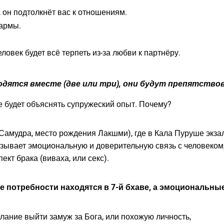
 он подтолкнёт вас к отношениям.
хармы.
еловек будет всё терпеть из-за любви к партнёру.
ходятся вместе (две или три), они будут препятство
ве будет объяснять супружеский опыт. Почему?
 Самудра, место рождения Лакшми), где в Кала Пуруше экз
азывает эмоциональную и доверительную связь с человеком, 
ект брака (виваха, или секс).
ие потребности находятся в 7-й бхаве, а эмоциональные
лание выйти замуж за Бога, или похожую личность,