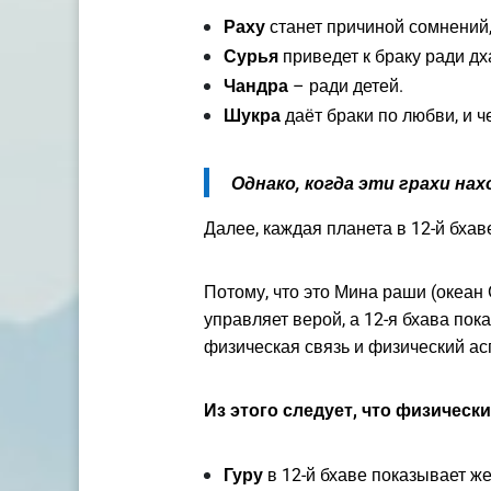
Раху
станет причиной сомнений,
Сурья
приведет к браку ради д
Чандра
– ради детей.
Шукра
даёт браки по любви, и ч
Однако, когда эти грахи на
Далее, каждая планета в 12-й бха
Потому, что это Мина раши (океан
управляет верой, а 12-я бхава пок
физическая связь и физический асп
Из этого следует, что физическ
Гуру
в 12-й бхаве показывает же