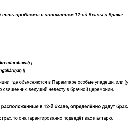
 есть проблемы с пониманием 12-ой бхавы и брака:
ukrendurāhavaḥ |
ṅgakāriṇaḥ ||
ции, где объясняются в Парампаре особые упадеши, или (у
о священник, ведущий невесту в брачной церемонии.
, расположенные в 12-й бхаве, определённо дадут брак
х грах, то она гарантированно подведёт вас к алтарю.