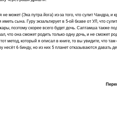
 не может (Эка путра йога) из-за того, что сулит Чандра, и
 иметь сына. Гуру экзальтирует в 5-ой бхаве от УЛ, что сули
акары, поэтому скорее всего будет дочь. Саптамша также по
ал, что она сможет родить только одну дочь, и не сможет род
от метод, который я описал в книге, то вы увидите, что там
у несёт 6 бинду, но из них 5 планет отказываются давать де
Пере