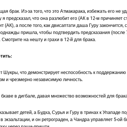
щая брак. Из-за того, что это Атмакарака, избежать его не у
у я предсказал, что она разлюбит его (АК в 12-м причиняет с
ит (АК), а после того, как двисаптати даша Гуру закончится
однажды пришла, чтобы подтвердить предсказания (после 7 л
 Смотрите на нешту и грахи в 12-й для брака.
етить:
 от Шукры, что демонстрирует неспособность к поддержанию 
изм и чрезмерно независимую личность.
й бхаве в дигбале, давая множество возможностей для брака
азывает детей, а Будха, Сурья и Гуру в тринах к Упападе 
 в экзальтации, и он ретрограден, а Чандра управляет 5-ой 
Раху через раши-дришти.