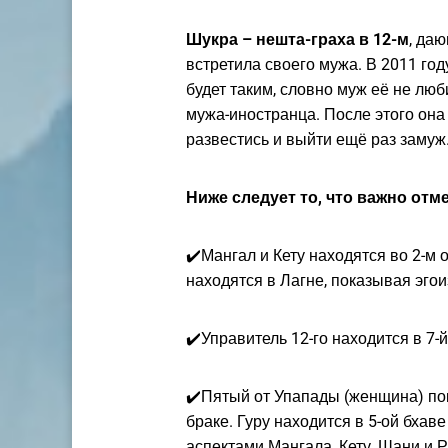
Шукра – нешта-граха в 12-м
, даю
встретила своего мужа. В 2011 год
будет таким, словно муж её не люб
мужа-иностранца. После этого она 
развестись и выйти ещё раз замуж.
Ниже следует то, что важно отм
✔️Мангал и Кету находятся во 2-м
находятся в Лагне, показывая эго
✔️Управитель 12-го находится в 7-
✔️Пятый от Упапады (женщина) пок
браке. Гуру находится в 5-ой бхаве
аспектами Мангала, Кету, Шани и 