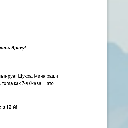
вать браку!
альтирует Шукра. Мина раши
тогда как 7-я бхава – это
 в 12-й!