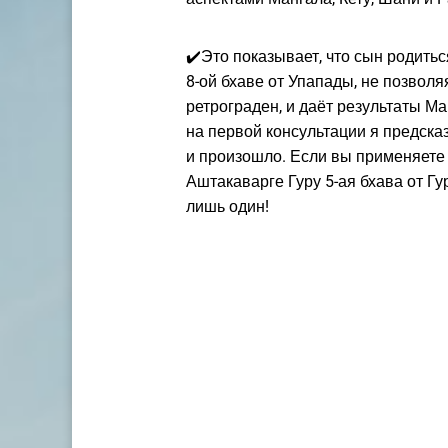
✔️Это показывает, что сын родиться
8-ой бхаве от Упапады, не позволяя
ретрограден, и даёт результаты М
на первой консультации я предсказ
и произошло. Если вы применяете т
Аштакаварге Гуру 5-ая бхава от Гур
лишь один!