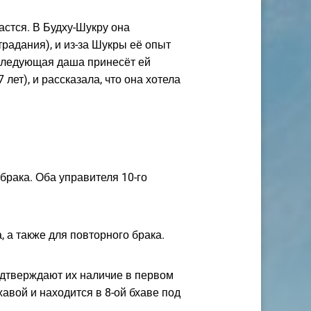
дастся. В Будху-Шукру она
традания), и из-за Шукры её опыт
, следующая даша принесёт ей
ет), и рассказала, что она хотела
брака. Оба управителя 10-го
, а также для повторного брака.
подтверждают их наличие в первом
бхавой и находится в 8-ой бхаве под