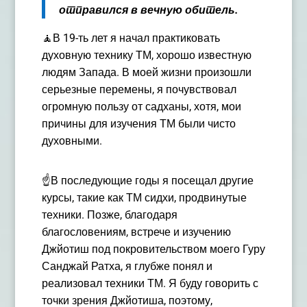
отправился в вечную обитель.
🧘
В 19-ть лет я начал практиковать
духовную технику ТМ, хорошо известную
людям Запада
. В моей жизни произошли
серьезные перемены, я почувствовал
огромную пользу от садханы, хотя, мои
причины для изучения ТМ были чисто
духовными.
☝️
В последующие годы я посещал другие
курсы, такие как ТМ сидхи, продвинутые
техники. Позже, благодаря
благословениям, встрече и изучению
Джйотиш под покровительством моего
Гуру
Санджай Рат
ха
, я глубже понял и
реализовал техники ТМ. Я буду говорить с
точки зрения Джйотиша, поэтому,